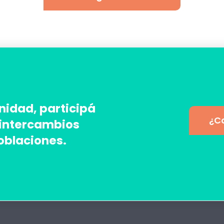
idad, participá
¿C
 intercambios
poblaciones.