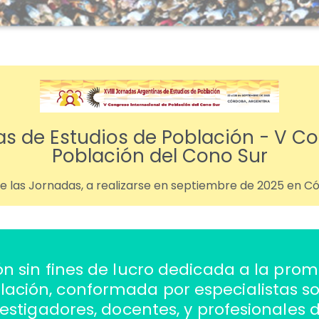
as de Estudios de Población - V C
Población del Cono Sur
 de las Jornadas, a realizarse en septiembre de 2025 en C
 sin fines de lucro dedicada a la prom
blación, conformada por especialistas s
estigadores, docentes, y profesionales 